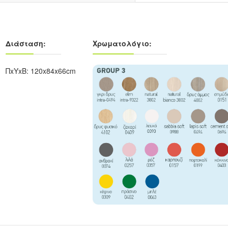
Διάσταση:
Χρωματολόγιο:
ΠxYxB: 120x84x66cm