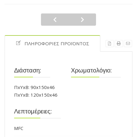
ΠΛΗΡΟΦΟΡΊΕΣ ΠΡΟΪΌΝΤΟΣ
Διάσταση:
Χρωματολόγιο:
ΠxΥxΒ: 90x150x46
ΠxΥxΒ: 120x150x46
Λεπτομέρειες:
MFC