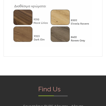
Find Us
Εργοστάσιο ΒΙ.ΠΕ Λάρισας - Λάρισα