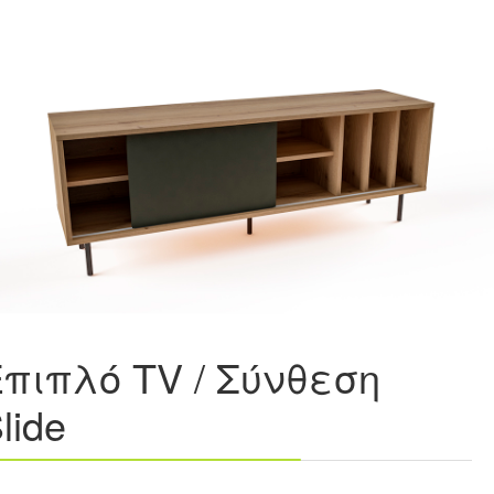
πιπλό ΤV / Σύνθεση
lide